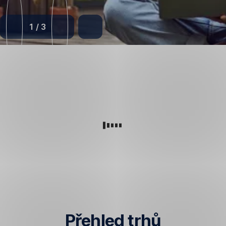
1
/
3
Přehled trhů