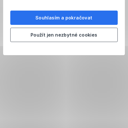
Souhlasím a pokračovat
Použít jen nezbytné cookies
Podmínky
Zdanění
nákupu
výnosů