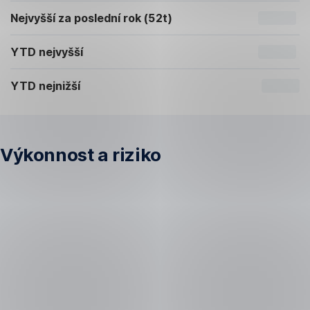
Nejvyšší za poslední rok (52t)
YTD nejvyšší
YTD nejnižší
Výkonnost a riziko
Základní
údaje