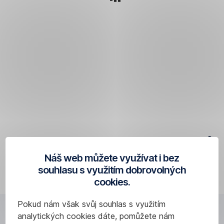
Aktuální nabídka produktů
Náš web můžete využívat i bez
souhlasu s využitím dobrovolných
cookies.
Pokud nám však svůj souhlas s využitím
Přehled produktů
analytických cookies dáte, pomůžete nám