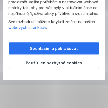
porozumět Vašim potřebám a nastavovat webové
Fondy
Dluhopisy
Prémiové
Certifikáty
Akcie
Produkty
Exchange
Zlaté
stránky tak, aby pro Vás byly v aktuálním čase co
vklady
s
Traded
slitky
nejpřínosnější, uživatelsky přívětivé a srozumitelné.
prvky
Funds
Své rozhodnutí můžete kdykoli změnit na našich
webových stránkách
.
udržitelnosti
Souhlasím a pokračovat
Použít jen nezbytné cookies