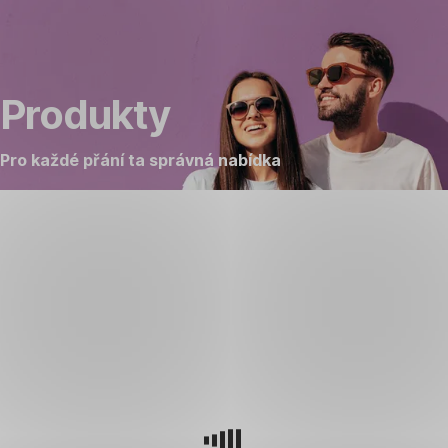
Přeskočit
Jdi
Jdi
navigaci
na
na
Aktuální
Přehled
Produkty
produkty
produktů
Pro každé přání ta správná nabídka