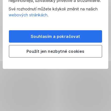
nejpřínosnější, uživatelsky přívětivé a srozumitelné.
se
Své rozhodnutí můžete kdykoli změnit na našich
můžete
webových stránkách
.
nacházet
mimo
cílový
Podmínky
Zdanění
trh
nákupu
výnosů
Souhlasím a pokračovat
uvedených
a
z
investičních
Použít jen nezbytné cookies
nástrojů
prodeje
investic
a
dluhopisů
tedy
a
pro
Vás
dluhových
nemusí
CP
být
určeny.
Dluhopisy
FaQ
Produktové
Informace
o
a
-
novinky