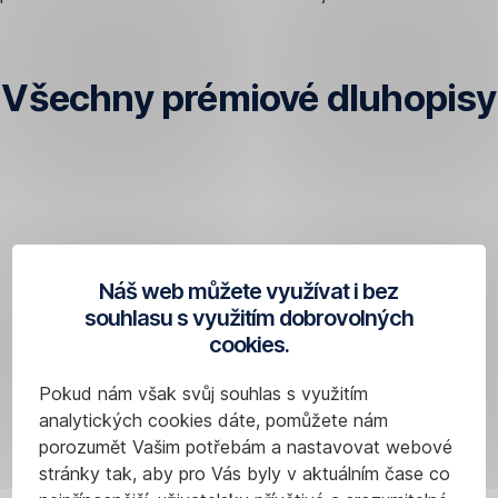
Všechny prémiové dluhopisy
Výše
uvedené
investiční
nástroje
jsou
Náš web můžete využívat i bez
seřazeny
souhlasu s využitím dobrovolných
podle
cookies.
data
emise.
Pokud nám však svůj souhlas s využitím
Vemte
analytických cookies dáte, pomůžete nám
na
porozumět Vašim potřebám a nastavovat webové
vědomí,
stránky tak, aby pro Vás byly v aktuálním čase co
že