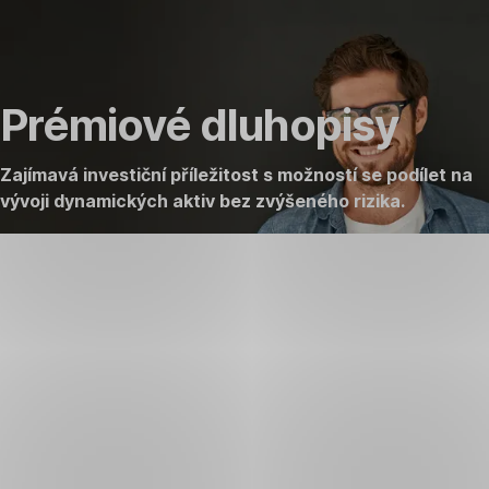
Přeskočit
Jdi
Jdi
Jdi
navigaci
na
na
na
Aktuální
Všechny
Doplňující
Prémiové dluhopisy
produkty
prémiové
informace
dluhopisy
Zajímavá investiční příležitost s možností se podílet na
vývoji dynamických aktiv bez zvýšeného rizika.