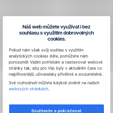
Informace
a
o
Kup
.
cílovém
Stačí
trhu
zvolit
dlaždici
jsou
Náš web můžete využívat i bez
Prémiové
uvedeny
souhlasu s využitím dobrovolných
vklady.
na
cookies.
produktové
Výše
Pokud nám však svůj souhlas s využitím
stránce
uvedené
analytických cookies dáte, pomůžete nám
konkrétního
investiční
porozumět Vašim potřebám a nastavovat webové
investičního
nástroje
stránky tak, aby pro Vás byly v aktuálním čase co
produktu.
jsou
nejpřínosnější, uživatelsky přívětivé a srozumitelné.
seřazeny
Své rozhodnutí můžete kdykoli změnit na našich
podle
webových stránkách
.
data
emise.
Vemte
na
Souhlasím a pokračovat