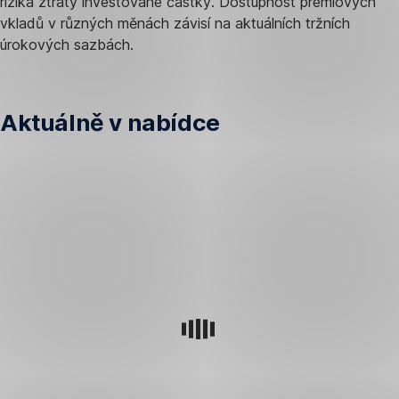
rizika ztráty investované částky. Dostupnost prémiových
vkladů v různých měnách závisí na aktuálních tržních
úrokových sazbách.
Aktuálně v nabídce
Výše
uvedené
investiční
produkty
jsou
seřazeny
podle
data
emise.
Vezměte
na