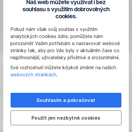
Náš web můžete využívat i bez
Podmínky nákupu a
Zdanění výnosů 
souhlasu s využitím dobrovolných
prodeje akcií, ETF a
investic
cookies.
certifikátů
Pokud nám však svůj souhlas s využitím
analytických cookies dáte, pomůžete nám
porozumět Vašim potřebám a nastavovat webové
stránky tak, aby pro Vás byly v aktuálním čase co
nejpřínosnější, uživatelsky přívětivé a srozumitelné.
Přečíst více
Zjistit více
Své rozhodnutí můžete kdykoli změnit na našich
webových stránkách
.
Exchange
FaQ
Produktové
Souhlasím a pokračovat
Traded
-
novinky
Použít jen nezbytné cookies
Funds
Akcie,
(ETF)
ETF