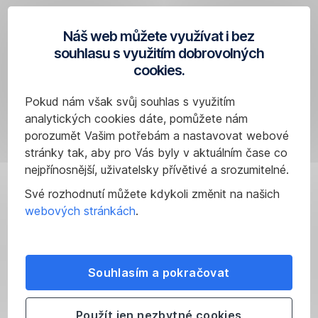
cílový
trh
Náš web můžete využívat i bez
Research
uvedených
souhlasu s využitím dobrovolných
investičních
Česká
cookies.
nástrojů
spořitelna
a
Pokud nám však svůj souhlas s využitím
tedy
analytických cookies dáte, pomůžete nám
pro
porozumět Vašim potřebám a nastavovat webové
Vás
stránky tak, aby pro Vás byly v aktuálním čase co
nemusí
nejpřínosnější, uživatelsky přívětivé a srozumitelné.
být
určeny.
Své rozhodnutí můžete kdykoli změnit na našich
Informace
webových stránkách
.
o
cílovém
trhu
Souhlasím a pokračovat
jsou
uvedeny
na
Použít jen nezbytné cookies