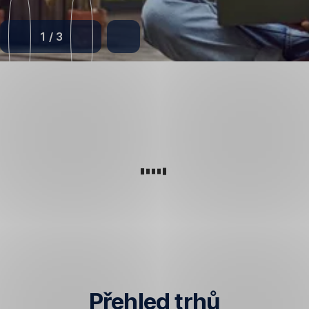
1
/
3
Přehled trhů