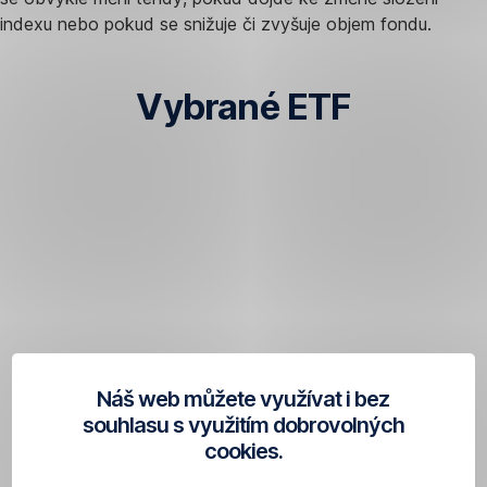
indexu nebo pokud se snižuje či zvyšuje objem fondu.
Vybrané ETF
Research
Česká
spořitelna
Náš web můžete využívat i bez
souhlasu s využitím dobrovolných
cookies.