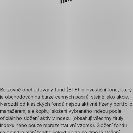
Burzovně obchodovaný fond (ETF) je investiční fond, který
je obchodován na burze cenných papírů, stejně jako akcie.
Narozdíl od klasických fondů nejsou aktivně řízeny portfolio
manažerem, ale kopírují složení vybraného indexu podle
oficiálního složení aktiv v indexu (obsahují všechny tituly
indexu nebo pouze reprezentativní vzorek). Složení fondu
se obvykle mění tehdy, pokud dojde ke změně složení