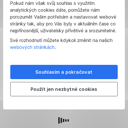
Pokud nám však svůj souhlas s využitím
analytických cookies dáte, pomůžete nám
porozumět Vašim potřebám a nastavovat webové
stránky tak, aby pro Vás byly v aktuálním čase co
nejpřínosnější, uživatelsky přívětivé a srozumitelné.
Své rozhodnutí můžete kdykoli změnit na našich
webových stránkách
.
Přejít na Research
,
Otevřít
Souhlasím a pokračovat
v
Podmínky
Zdanění
nové
Použít jen nezbytné cookies
nákupu
výnosů
záložce
a
z
prodeje
investic
akcií,