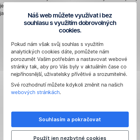
jejich likvidita a přístupnost pro individuální investory. Ale
jako všechny investice, nesou i určitá rizika.
Náš web můžete využívat i bez
souhlasu s využitím dobrovolných
cookies.
Podmínky
Zdanění
Pokud nám však svůj souhlas s využitím
analytických cookies dáte, pomůžete nám
nákupu
výnosů
porozumět Vašim potřebám a nastavovat webové
a
z
stránky tak, aby pro Vás byly v aktuálním čase co
prodeje
investic
nejpřínosnější, uživatelsky přívětivé a srozumitelné.
dluhopisů
Své rozhodnutí můžete kdykoli změnit na našich
a
webových stránkách
.
dluhových
CP
Souhlasím a pokračovat
Dluhopisy
FaQ
Produktové
Použít jen nezbytné cookies