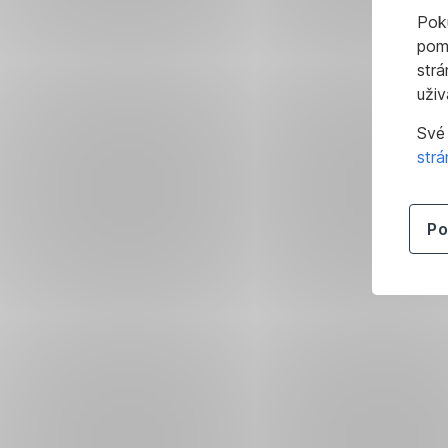
Poku
pom
strá
uživ
Své
str
Po