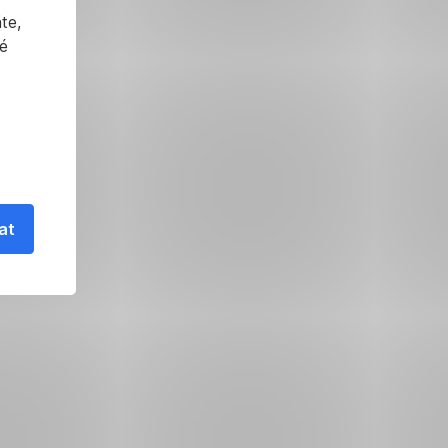
te,
é
at