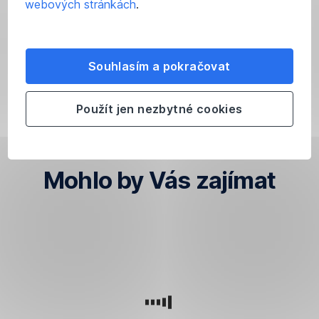
webových stránkách
.
Souhlasím a pokračovat
Použít jen nezbytné cookies
Přejít na Research
,
Otevřít
v
Mohlo by Vás zajímat
nové
záložce
Podcasty
Vše
ESG
George
a
o
-
online
videa
produktech
Odpovědné
investování
investování