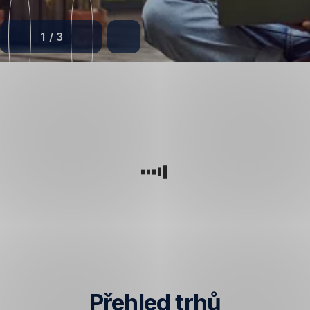
1
/
3
Přehled trhů